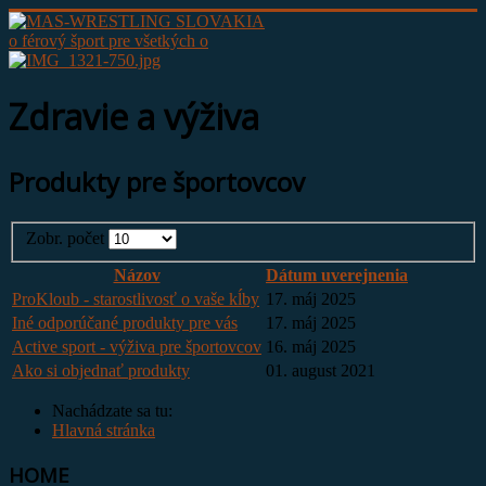
o férový šport pre všetkých o
Zdravie a výživa
Produkty pre športovcov
Zobr. počet
Názov
Dátum uverejnenia
ProKloub - starostlivosť o vaše kĺby
17. máj 2025
Iné odporúčané produkty pre vás
17. máj 2025
Active sport - výživa pre športovcov
16. máj 2025
Ako si objednať produkty
01. august 2021
Nachádzate sa tu:
Hlavná stránka
HOME