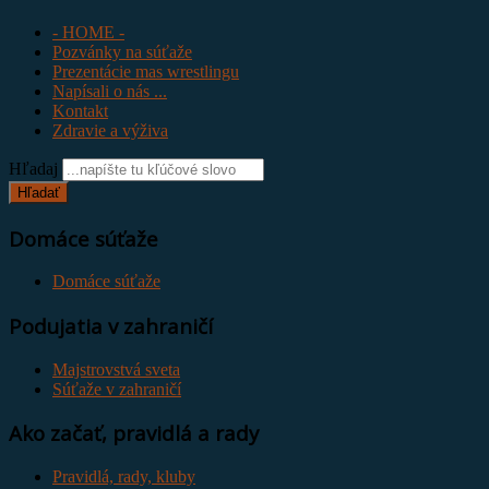
- HOME -
Pozvánky na súťaže
Prezentácie mas wrestlingu
Napísali o nás ...
Kontakt
Zdravie a výživa
Hľadaj
Hľadať
Domáce súťaže
Domáce súťaže
Podujatia v zahraničí
Majstrovstvá sveta
Súťaže v zahraničí
Ako začať, pravidlá a rady
Pravidlá, rady, kluby