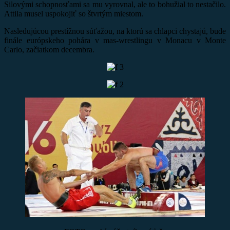
Silovými schopnosťami sa mu vyrovnal, ale to bohužial to nestačilo.
Attila musel uspokojiť so štvrtým miestom.
Nasledujúcou prestížnou súťažou, na ktorú sa chlapci chystajú, bude
finále európskeho pohára v mas-wrestlingu v Monacu v Monte
Carlo, začiatkom decembra.