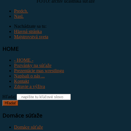
FOTO: archív účastníka súťaže
Predch.
Nasl.
Nachádzate sa tu:
Hlavná stránka
Majstrovstvá sveta
HOME
- HOME -
Pozvánky na súťaže
Prezentácie mas wrestlingu
Napísali o nás ...
Kontakt
Zdravie a výživa
Hľadaj
Hľadať
Domáce súťaže
Domáce súťaže