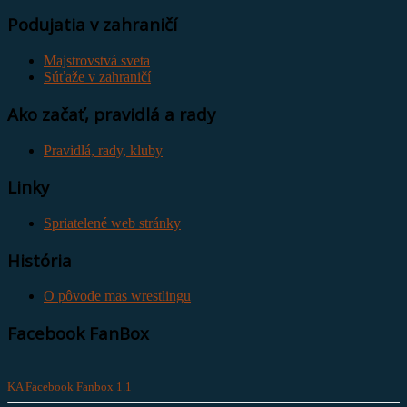
Podujatia v zahraničí
Majstrovstvá sveta
Súťaže v zahraničí
Ako začať, pravidlá a rady
Pravidlá, rady, kluby
Linky
Spriatelené web stránky
História
O pôvode mas wrestlingu
Facebook FanBox
KA Facebook Fanbox 1.1