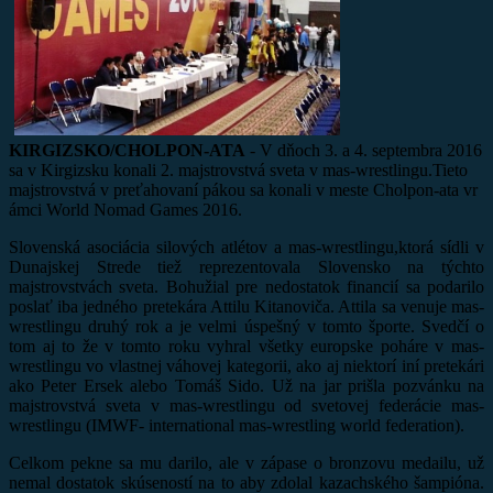
KIRGIZSKO/CHOLPON-ATA
- V dňoch 3. a 4. septembra 2016
sa v Kirgizsku konali 2. majstrovstvá sveta v mas-wrestlingu.Tieto
majstrovstvá v preťahovaní pákou sa konali v meste Cholpon-ata vr
ámci World Nomad Games 2016.
Slovenská asociácia silových atlétov a mas-wrestlingu,ktorá sídli v
Dunajskej Strede tiež reprezentovala Slovensko na týchto
majstrovstvách sveta. Bohužial pre nedostatok financií sa podarilo
poslať iba jedného pretekára Attilu Kitanoviča. Attila sa venuje mas-
wrestlingu druhý rok a je velmi úspešný v tomto športe. Svedčí o
tom aj to že v tomto roku vyhral všetky europske poháre v mas-
wrestlingu vo vlastnej váhovej kategorii, ako aj niektorí iní pretekári
ako Peter Ersek alebo Tomáš Sido. Už na jar prišla pozvánku na
majstrovstvá sveta v mas-wrestlingu od svetovej federácie mas-
wrestlingu (IMWF- international mas-wrestling world federation).
Celkom pekne sa mu darilo, ale v zápase o bronzovu medailu, už
nemal dostatok skúseností na to aby zdolal kazachského šampióna.