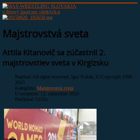
o férový šport pre všetkých o
Majstrovstvá sveta
Attila Kitanovič sa zúčastnil 2.
majstrovstiev sveta v Kirgizsku
Napísal:
All rights reserved, Igor Svítok, © Copyright 1998 -
2025
Kategória:
Majstrovstvá sveta
Uverejnené: 13. september 2016
Prečítané: 5162x